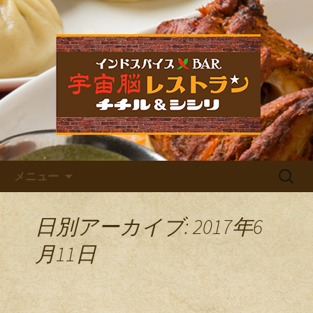
福岡市中央区六本松のカレー屋・ネパ
ールバル「宇宙脳レストラン チチル
宇宙脳レストラン チチル＆
＆シシリ」。普段のお食事、家族での
シシリからのお知らせ
ご飯、お仕事帰りの晩酌、デート、女
子会など様々なシーンでご利用くださ
い。イベントも多数開催しています。
コンテンツへ移動
検
メニュー
索:
日別アーカイブ: 2017年6
月11日