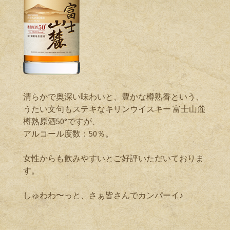
清らかで奥深い味わいと、豊かな樽熟香という、
うたい文句もステキなキリンウイスキー 富士山麓
樽熟原酒50°ですが、
アルコール度数：50％。
女性からも飲みやすいとご好評いただいておりま
す。
しゅわわ〜っと、さぁ皆さんでカンパーイ♪