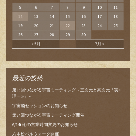
5
6
7
8
9
10
11
12
13
14
15
16
17
18
19
20
21
22
23
24
25
26
27
28
29
30
« 5月
7月 »
最近の投稿
第35回つながる宇宙ミーティング～三次元と高次元「実×
理＝∞」～
宇宙脳セッションのお知らせ
第34回つながる宇宙ミーティング開催
6/14(日)の営業時間変更のお知らせ
六本松バルウォーク開催！