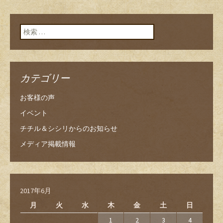
検索:
カテゴリー
お客様の声
イベント
チチル＆シシリからのお知らせ
メディア掲載情報
2017年6月
月
火
水
木
金
土
日
1
2
3
4