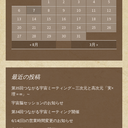
1
2
3
4
5
6
7
8
9
10
11
12
13
14
15
16
17
18
19
20
21
22
23
24
25
26
27
28
29
30
31
« 8月
3月 »
最近の投稿
第35回つながる宇宙ミーティング～三次元と高次元「実×
理＝∞」～
宇宙脳セッションのお知らせ
第34回つながる宇宙ミーティング開催
6/14(日)の営業時間変更のお知らせ