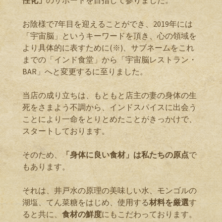
性化」
のサポートを目指して参りました。
お陰様で7年目を迎えることができ、2019年には
「宇宙脳」というキーワードを頂き、心の領域を
より具体的に表すために(※)、サブネームをこれ
までの「インド食堂」から「宇宙脳レストラン・
BAR」へと変更するに至りました。
当店の成り立ちは、もともと店主の妻の身体の生
死をさまよう不調から、インドスパイスに出会う
ことにより一命をとりとめたことがきっかけで、
スタートしております。
そのため、
「身体に良い食材」は私たちの原点
で
もあります。
それは、井戸水の原理の美味しい水、モンゴルの
湖塩、てん菜糖をはじめ、使用する
材料を厳選
す
ると共に、
食材の鮮度
にもこだわっております。