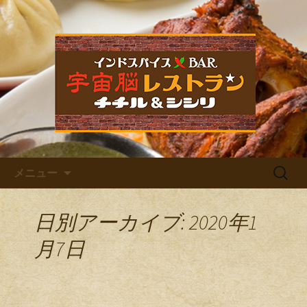
福岡市中央区六本松のカレー屋・ネパ
ールバル「宇宙脳レストラン チチル
宇宙脳レストラン チチル＆
＆シシリ」。普段のお食事、家族での
シシリからのお知らせ
ご飯、お仕事帰りの晩酌、デート、女
子会など様々なシーンでご利用くださ
い。イベントも多数開催しています。
コンテンツへ移動
検
メニュー
索:
日別アーカイブ: 2020年1
月7日