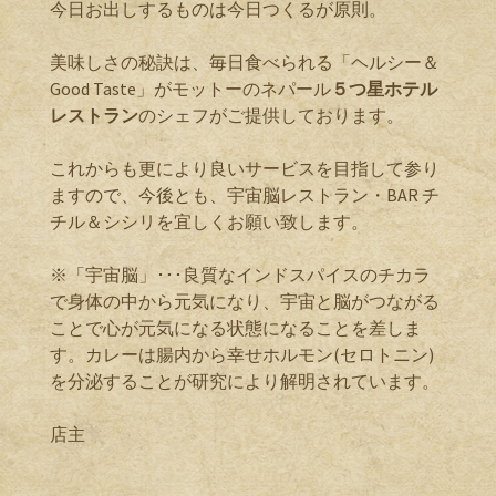
今日お出しするものは今日つくるが原則。
美味しさの秘訣は、毎日食べられる「ヘルシー＆
Good Taste」がモットーのネパール
５つ星ホテル
レストラン
のシェフがご提供しております。
これからも更により良いサービスを目指して参り
ますので、今後とも、宇宙脳レストラン・BAR チ
チル＆シシリを宜しくお願い致します。
※「宇宙脳」･･･良質なインドスパイスのチカラ
で身体の中から元気になり、宇宙と脳がつながる
ことで心が元気になる状態になることを差しま
す。カレーは腸内から幸せホルモン(セロトニン)
を分泌することが研究により解明されています。
店主