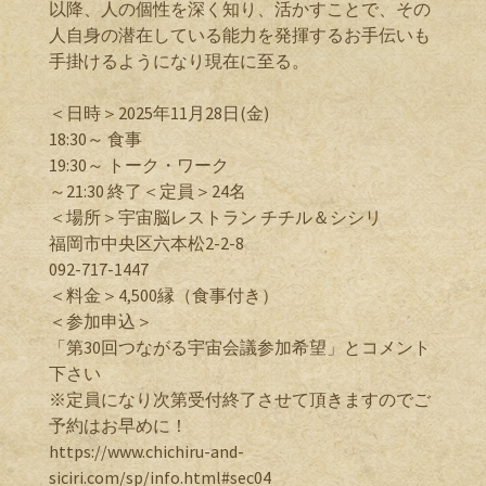
以降、人の個性を深く知り、活かすことで、その
人自身の潜在している能力を発揮するお手伝いも
手掛けるようになり現在に至る。
＜日時＞2025年11月28日(金)
18:30～ 食事
19:30～ トーク・ワーク
～21:30 終了＜定員＞24名
＜場所＞宇宙脳レストラン チチル＆シシリ
福岡市中央区六本松2-2-8
092-717-1447
＜料金＞4,500縁（食事付き）
＜参加申込＞
「第30回つながる宇宙会議参加希望」とコメント
下さい
※定員になり次第受付終了させて頂きますのでご
予約はお早めに！
https://www.chichiru-and-
siciri.com/sp/info.html#sec04