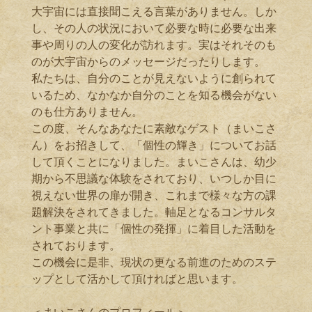
大宇宙には直接聞こえる言葉がありません。しか
し、その人の状況において必要な時に必要な出来
事や周りの人の変化が訪れます。実はそれそのも
のが大宇宙からのメッセージだったりします。
私たちは、自分のことが見えないように創られて
いるため、なかなか自分のことを知る機会がない
のも仕方ありません。
この度、そんなあなたに素敵なゲスト（まいこさ
ん）をお招きして、「個性の輝き」についてお話
して頂くことになりました。まいこさんは、幼少
期から不思議な体験をされており、いつしか目に
視えない世界の扉が開き、これまで様々な方の課
題解決をされてきました。軸足となるコンサルタ
ント事業と共に「個性の発揮」に着目した活動を
されております。
この機会に是非、現状の更なる前進のためのステ
ップとして活かして頂ければと思います。