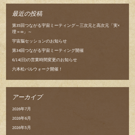
最近の投稿
第35回つながる宇宙ミーティング～三次元と高次元「実×
理＝∞」～
宇宙脳セッションのお知らせ
第34回つながる宇宙ミーティング開催
6/14(日)の営業時間変更のお知らせ
六本松バルウォーク開催！
アーカイブ
2026年7月
2026年6月
2026年5月