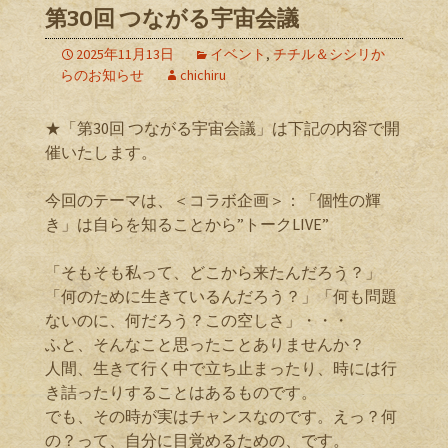
第30回 つながる宇宙会議
2025年11月13日
イベント
,
チチル＆シシリか
らのお知らせ
chichiru
★「第30回 つながる宇宙会議」は下記の内容で開
催いたします。
今回のテーマは、＜コラボ企画＞：「個性の輝
き」は自らを知ることから”トークLIVE”
「そもそも私って、どこから来たんだろう？」
「何のために生きているんだろう？」「何も問題
ないのに、何だろう？この空しさ」・・・
ふと、そんなこと思ったことありませんか？
人間、生きて行く中で立ち止まったり、時には行
き詰ったりすることはあるものです。
でも、その時が実はチャンスなのです。えっ？何
の？って、自分に目覚めるための、です。