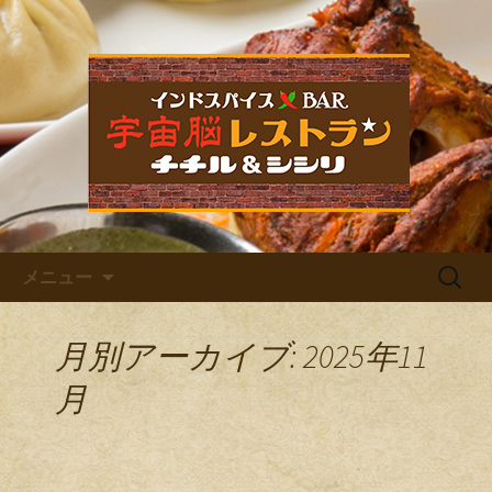
福岡市中央区六本松のカレー屋・ネパ
ールバル「宇宙脳レストラン チチル
宇宙脳レストラン チチル＆
＆シシリ」。普段のお食事、家族での
シシリからのお知らせ
ご飯、お仕事帰りの晩酌、デート、女
子会など様々なシーンでご利用くださ
い。イベントも多数開催しています。
コンテンツへ移動
検
メニュー
索:
月別アーカイブ: 2025年11
月