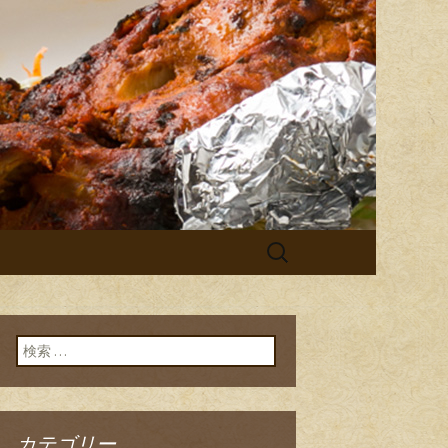
 チチル＆シシリ」。普段のお食
シーンでご利用ください。イベン
＆シシリから
検
索:
検索:
カテゴリー