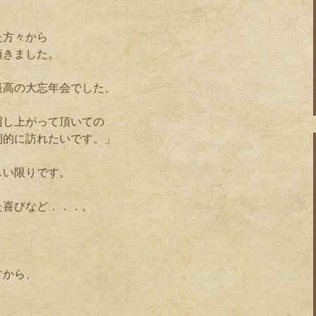
た方々から
頂きました。
最高の大忘年会でした。
召し上がって頂いての
期的に訪れたいです。」
しい限りです。
た喜びなど．．．。
」
すから、