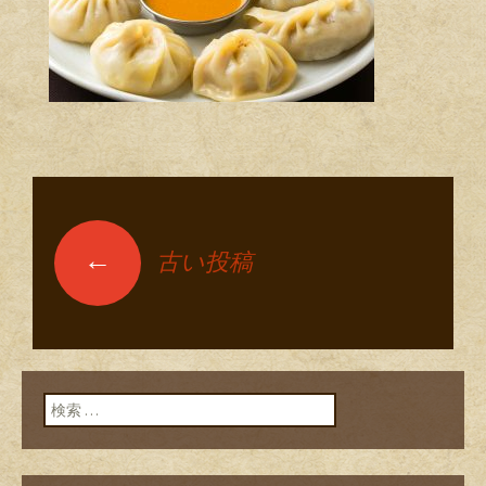
←
古い投稿
投稿ナビゲーショ
ン
検索: