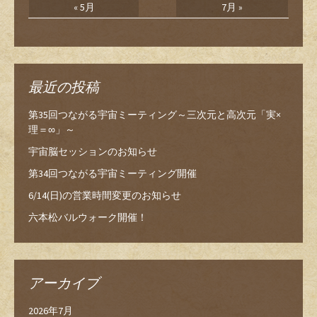
« 5月
7月 »
最近の投稿
第35回つながる宇宙ミーティング～三次元と高次元「実×
理＝∞」～
宇宙脳セッションのお知らせ
第34回つながる宇宙ミーティング開催
6/14(日)の営業時間変更のお知らせ
六本松バルウォーク開催！
アーカイブ
2026年7月