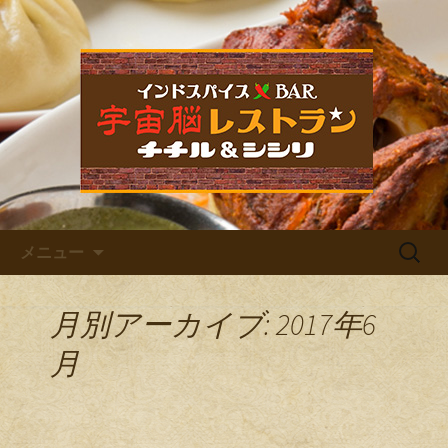
福岡市中央区六本松のカレー屋・ネパ
ールバル「宇宙脳レストラン チチル
宇宙脳レストラン チチル＆
＆シシリ」。普段のお食事、家族での
シシリからのお知らせ
ご飯、お仕事帰りの晩酌、デート、女
子会など様々なシーンでご利用くださ
い。イベントも多数開催しています。
コンテンツへ移動
検
メニュー
索:
月別アーカイブ: 2017年6
月