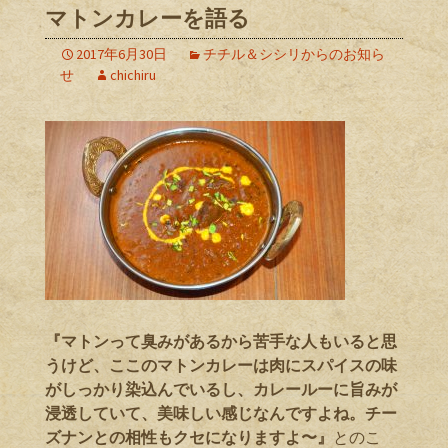
マトンカレーを語る
2017年6月30日
チチル＆シシリからのお知ら
せ
chichiru
『マトンって臭みがあるから苦手な人もいると思
うけど、ここのマトンカレーは肉にスパイスの味
がしっかり染込んでいるし、カレールーに旨みが
浸透していて、美味しい感じなんですよね。チー
ズナンとの相性もクセになりますよ〜』
とのこ