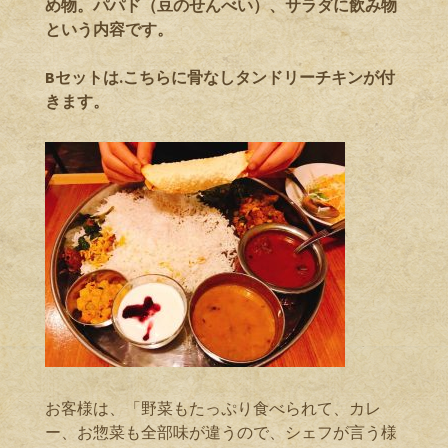
め物。パパド（豆のせんべい）、サラダに飲み物
という内容です。
Bセットは.
こちらに骨なしタンドリーチキンが付
きます。
お客様は、「野菜もたっぷり食べられて、カレ
ー、お惣菜も全部味が違うので、シェフが言う様