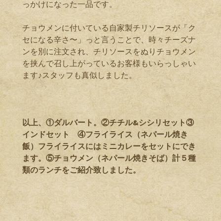
っかけになった一品です。
チョウメンに付いている自家製チリソースが「ク
セになる辛さ〜」っと言うことで、時々チーズナ
ンを別に注文され、チリソースをぬりチョウメン
を挟んで召し上がっているお客様もいらっしゃい
ます♪スタッフも真似しました。
以上、①ダルバート。②チチル&シシリセット③
インドセット ④フライライス（ネパール焼き
飯）フライライスにはミニカレーをセットにでき
ます。⑤チョウメン（ネパール焼きそば）計５種
類のランチをご紹介致しました。