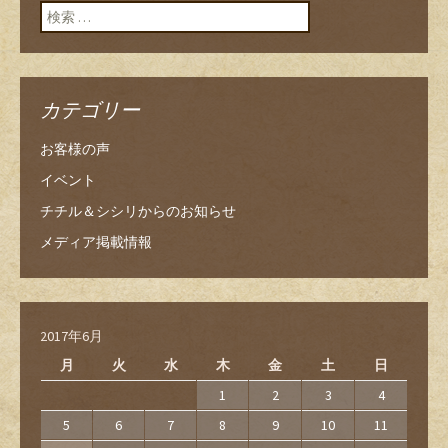
検索:
カテゴリー
お客様の声
イベント
チチル＆シシリからのお知らせ
メディア掲載情報
2017年6月
月
火
水
木
金
土
日
1
2
3
4
5
6
7
8
9
10
11