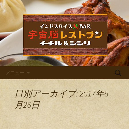
福岡市中央区六本松のカレー屋・ネパ
ールバル「宇宙脳レストラン チチル
宇宙脳レストラン チチル＆
＆シシリ」。普段のお食事、家族での
シシリからのお知らせ
ご飯、お仕事帰りの晩酌、デート、女
子会など様々なシーンでご利用くださ
い。イベントも多数開催しています。
コンテンツへ移動
検
メニュー
索:
日別アーカイブ: 2017年6
月26日