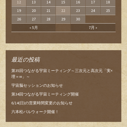
12
13
14
15
16
17
18
19
20
21
22
23
24
25
26
27
28
29
30
« 5月
7月 »
最近の投稿
第35回つながる宇宙ミーティング～三次元と高次元「実×
理＝∞」～
宇宙脳セッションのお知らせ
第34回つながる宇宙ミーティング開催
6/14(日)の営業時間変更のお知らせ
六本松バルウォーク開催！