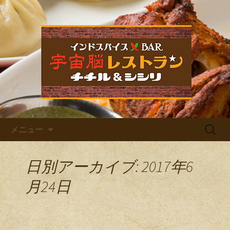
福岡市中央区六本松のカレー屋・ネパ
ールバル「宇宙脳レストラン チチル
宇宙脳レストラン チチル＆
＆シシリ」。普段のお食事、家族での
シシリからのお知らせ
ご飯、お仕事帰りの晩酌、デート、女
子会など様々なシーンでご利用くださ
い。イベントも多数開催しています。
コンテンツへ移動
検
メニュー
索:
日別アーカイブ: 2017年6
月24日