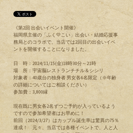
《第2回 出会いイベント開催》
福岡県主催の「ふく💛こい」出会い・結婚応援事
務局とのコラボで、当店では2回目の出会いイベ
ントを開催することになりました。
日 時：2024/11/15(金)18時30分～21時
場 所：宇宙脳レストランチチル＆シシリ
対象者：40歳台の独身者 男女各6名限定（※年齢
の詳細についてはご相談ください）
参加費：3,800縁
現在既に男女各2名ずつご予約が入っているよう
ですので参加希望者はお早めに！
前回（2024/3/27）はカップル誕生率は驚異の75％
達成！ 元々、当店では各種イベントで、人と人