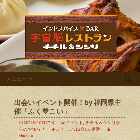
福岡市中央区六本松のカレー屋・ネパ
ールバル「宇宙脳レストラン チチル
宇宙脳レストラン チチル＆
＆シシリ」。普段のお食事、家族での
シシリからのお知らせ
ご飯、お仕事帰りの晩酌、デート、女
子会など様々なシーンでご利用くださ
い。イベントも多数開催しています。
コンテンツへ移動
検
メニュー
索:
出会いイベント開催！by 福岡県主
催「ふく💛こい」
2024年10月27日
イベント
,
チチル＆シシリか
らのお知らせ
ふくこい
,
出会い
,
婚活
chichiru