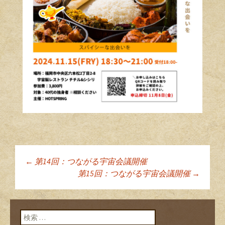
←
第14回：つながる宇宙会議開催
投稿ナビゲーショ
第15回：つながる宇宙会議開催
→
ン
検索: