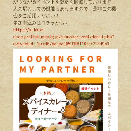
がつながるイベントを数多く開催しております。
人の駅としての機能もありますので、是非この機
会をご活用ください！
参加申込みはコチラから↓
https://kekkon-
ouen.pref.fukuoka.lg.jp/fukuoka/event/detail.php?
qvEventId=7bcc467da3aa06533f81103cc21849b3