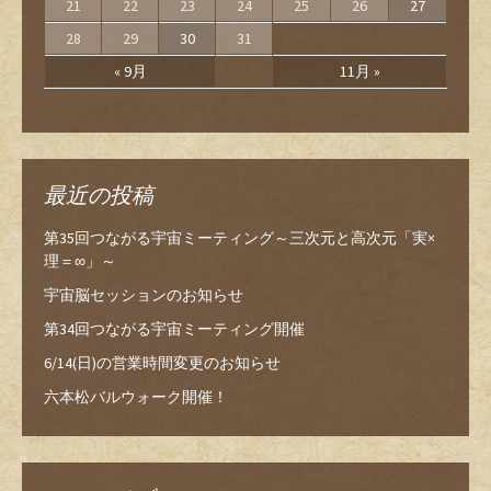
21
22
23
24
25
26
27
28
29
30
31
« 9月
11月 »
最近の投稿
第35回つながる宇宙ミーティング～三次元と高次元「実×
理＝∞」～
宇宙脳セッションのお知らせ
第34回つながる宇宙ミーティング開催
6/14(日)の営業時間変更のお知らせ
六本松バルウォーク開催！