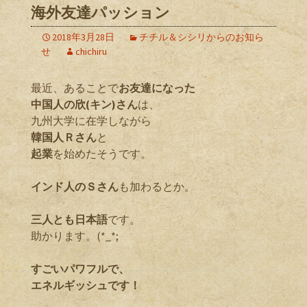
海外友達パッション
2018年3月28日
チチル＆シシリからのお知ら
せ
chichiru
最近、あることで
お友達になった
中国人の欣(キン)さん
は、
九州大学に在学しながら
韓国人Ｒさん
と
起業
を始めたそうです。
インド人のＳさん
も加わるとか。
三人とも日本語
です。
助かります。(*_*;
すごいパワフルで、
エネルギッシュです！