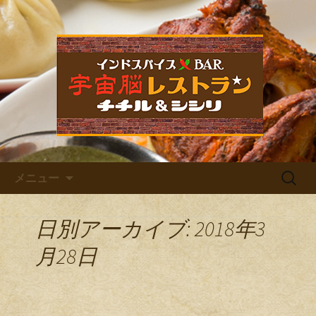
福岡市中央区六本松のカレー屋・ネパ
ールバル「宇宙脳レストラン チチル
宇宙脳レストラン チチル＆
＆シシリ」。普段のお食事、家族での
シシリからのお知らせ
ご飯、お仕事帰りの晩酌、デート、女
子会など様々なシーンでご利用くださ
い。イベントも多数開催しています。
コンテンツへ移動
検
メニュー
索:
日別アーカイブ: 2018年3
月28日