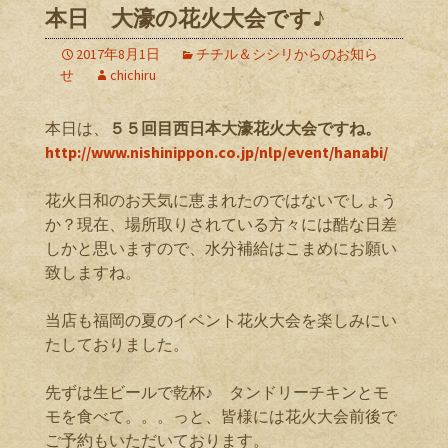
本日 大濠の花火大会です♪
2017年8月1日
チチル＆シシリからのお知ら
せ
chichiru
本日は、
５５回目西日本大濠花火大会ですね。
http://www.nishinippon.co.jp/nlp/event/hanabi/
花火日和のお天気に恵まれたのではないでしょう
か？現在、場所取りされている方々には酷な日差
しかと思いますので、水分補給はこまめにお願い
致しますね。
当店も福岡の夏のイベント花火大会を楽しみにい
たしておりました。
先ずは生ビールで乾杯♪ タンドリーチキンとモ
モを食べて。。。っと、皆様には花火大会前後で
ご予約もいただいております。