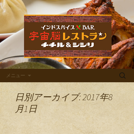
福岡市中央区六本松のカレー屋・ネパ
ールバル「宇宙脳レストラン チチル
宇宙脳レストラン チチル＆
＆シシリ」。普段のお食事、家族での
シシリからのお知らせ
ご飯、お仕事帰りの晩酌、デート、女
子会など様々なシーンでご利用くださ
い。イベントも多数開催しています。
コンテンツへ移動
検
メニュー
索:
日別アーカイブ: 2017年8
月1日