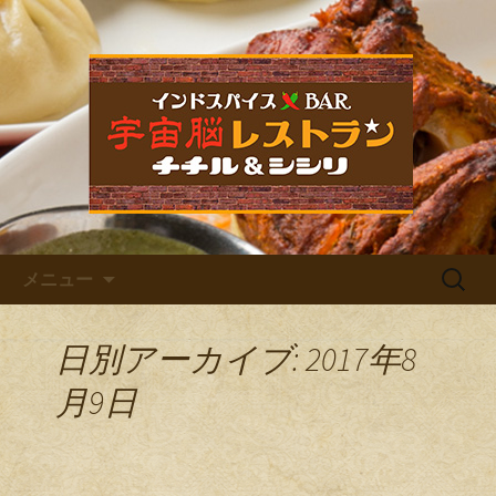
福岡市中央区六本松のカレー屋・ネパ
ールバル「宇宙脳レストラン チチル
宇宙脳レストラン チチル＆
＆シシリ」。普段のお食事、家族での
シシリからのお知らせ
ご飯、お仕事帰りの晩酌、デート、女
子会など様々なシーンでご利用くださ
い。イベントも多数開催しています。
コンテンツへ移動
検
メニュー
索:
日別アーカイブ: 2017年8
月9日