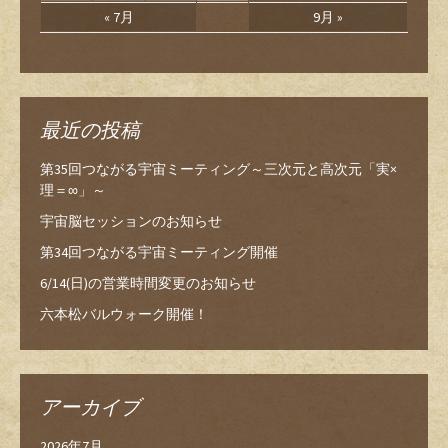
« 7月
9月 »
最近の投稿
第35回つながる宇宙ミーティング～三次元と高次元「実×
理＝∞」～
宇宙脳セッションのお知らせ
第34回つながる宇宙ミーティング開催
6/14(日)の営業時間変更のお知らせ
六本松バルウォーク開催！
アーカイブ
2026年7月