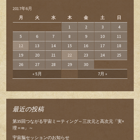
2017年6月
月
火
水
木
金
土
日
1
2
3
4
5
6
7
8
9
10
11
12
13
14
15
16
17
18
19
20
21
22
23
24
25
26
27
28
29
30
« 5月
7月 »
最近の投稿
第35回つながる宇宙ミーティング～三次元と高次元「実×
理＝∞」～
宇宙脳セッションのお知らせ