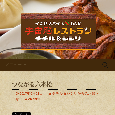
福岡市中央区六本松のカレー屋・ネパ
ールバル「宇宙脳レストラン チチル
宇宙脳レストラン チチル＆
＆シシリ」。普段のお食事、家族での
シシリからのお知らせ
ご飯、お仕事帰りの晩酌、デート、女
子会など様々なシーンでご利用くださ
い。イベントも多数開催しています。
コンテンツへ移動
検
メニュー
索:
つながる六本松
2017年6月21日
チチル＆シシリからのお知ら
せ
chichiru