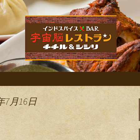
ー屋・ネパールバル「宇宙脳レストラン
帰りの晩酌、デート、女子会など様々な
ストラン チチル
せ
年7月16日