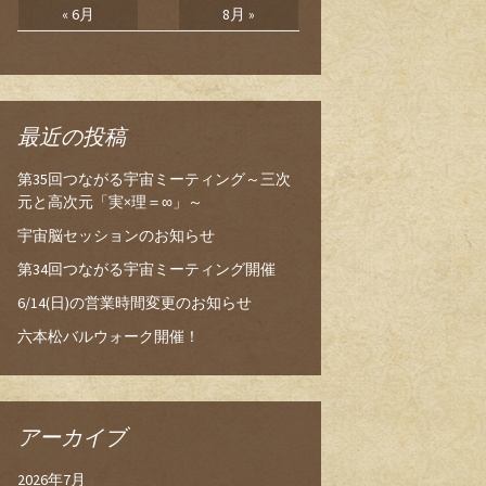
« 6月
8月 »
最近の投稿
第35回つながる宇宙ミーティング～三次
元と高次元「実×理＝∞」～
宇宙脳セッションのお知らせ
第34回つながる宇宙ミーティング開催
6/14(日)の営業時間変更のお知らせ
六本松バルウォーク開催！
アーカイブ
2026年7月