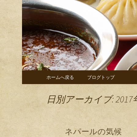
福岡市中央区六本松のカレ
事、家族でのご飯、お仕事
宇宙脳レ
トも多数開催しています。
のお知ら
コンテンツへ移動
ホームへ戻る
ブログトップ
日別アーカイブ: 2017
ネパールの気候