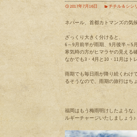
2017年7月16日
チチル＆シシ
ネパール、首都カトマンズの気
ざっくり大きく分けると、
6～9月前半が雨期、9月後半～
寒気時の方がヒマラヤの見える
なかでも3・4月と10・11月は
雨期でも毎日雨が降り続くわけ
るそうなので、雨期の旅行はち
福岡はもう梅雨明けしたような
ルギーチャージいたしましょう♪