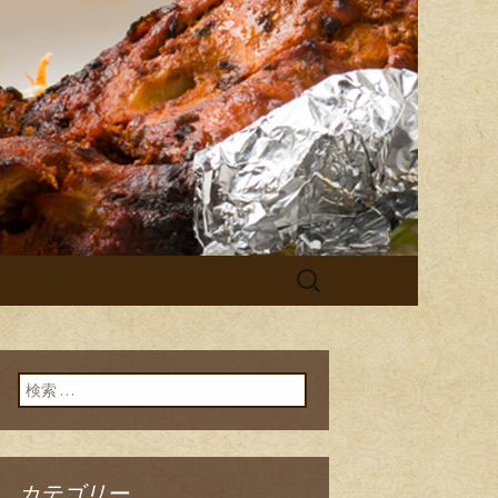
 チチル＆シシリ」。普段のお食
シーンでご利用ください。イベン
＆シシリから
検
索:
検索:
カテゴリー