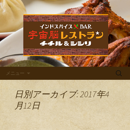
福岡市中央区六本松のカレー屋・ネパ
ールバル「宇宙脳レストラン チチル
宇宙脳レストラン チチル＆
＆シシリ」。普段のお食事、家族での
シシリからのお知らせ
ご飯、お仕事帰りの晩酌、デート、女
子会など様々なシーンでご利用くださ
い。イベントも多数開催しています。
コンテンツへ移動
検
メニュー
索:
日別アーカイブ: 2017年4
月12日