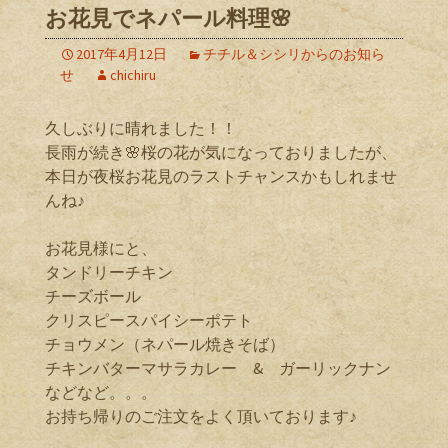
お花見でネパール料理🌸
2017年4月12日
チチル＆シシリからのお知ら
せ
chichiru
久しぶりに晴れました！！
長雨が続き🌸桜の花が気になっておりましたが、
本日が夜桜お花見のラストチャンスかもしれませ
んね♪
お花見様にと、
タンドリーチキン
チーズボール
クリスピースパイシーポテト
チョウメン（ネパール焼きそば）
チキンバターマサラカレー & ガーリックナン
などなど。。。
お持ち帰りのご注文をよく頂いております♪