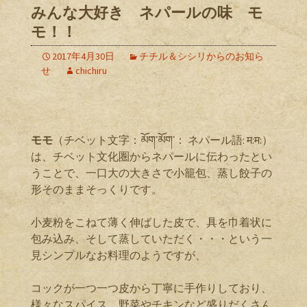
みんな大好き ネパールの味 モ
モ！！
2017年4月30日
チチル＆シシリからのお知ら
せ
chichiru
モモ
（チベット文字：
མོག་མོག་
： ネパール語: म:म:）
は、チベット文化圏からネパールに伝わったとい
うことで、一口大の大きさで小籠包、蒸し餃子の
形そのままそっくりです。
小麦粉をこねて薄く伸ばした皮で、具を巾着状に
包み込み、そして蒸していただく・・・という一
見シンプルなお料理のようですが、
コックが一つ一つ皮から丁寧に手作りしており、
様々なスパイス、野菜やチキンなど盛りだくさん