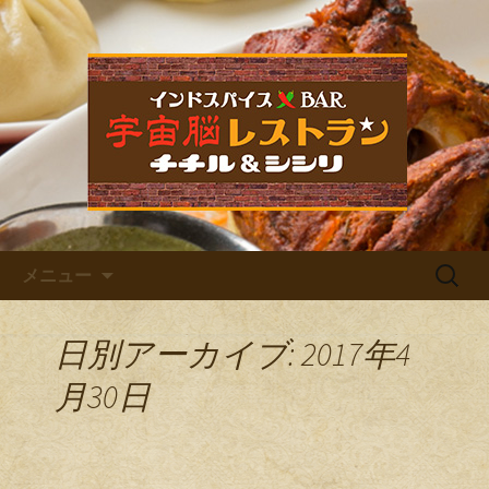
福岡市中央区六本松のカレー屋・ネパ
ールバル「宇宙脳レストラン チチル
宇宙脳レストラン チチル＆
＆シシリ」。普段のお食事、家族での
シシリからのお知らせ
ご飯、お仕事帰りの晩酌、デート、女
子会など様々なシーンでご利用くださ
い。イベントも多数開催しています。
コンテンツへ移動
検
メニュー
索:
日別アーカイブ: 2017年4
月30日