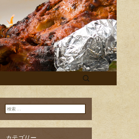
 チチル＆シシリ」。普段のお食
シーンでご利用ください。イベン
＆シシリから
検
索:
検索:
カテゴリー