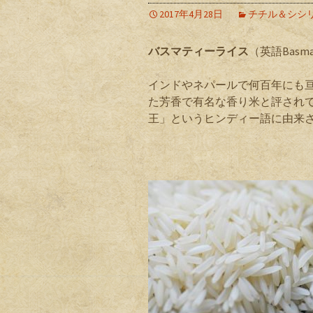
2017年4月28日
チチル＆シシ
バスマティーライス
（英語
Basma
インドやネパールで何百年にも
た芳香で有名な香り米と評され
王」というヒンディー語に由来